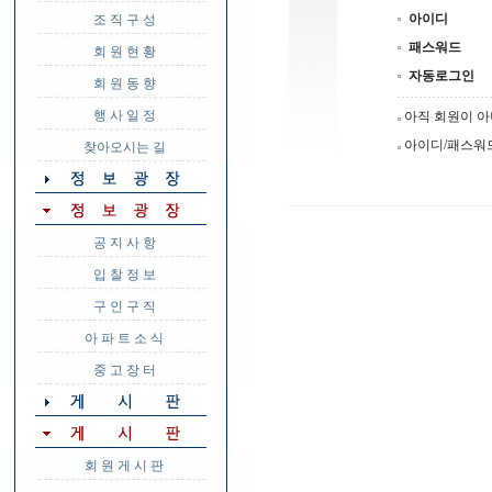
아이디
조 직 구 성
패스워드
회 원 현 황
자동로그인
회 원 동 향
행 사 일 정
아직 회원이 
아이디/패스워
찾아오시는 길
공 지 사 항
입 찰 정 보
구 인 구 직
아 파 트 소 식
중 고 장 터
회 원 게 시 판