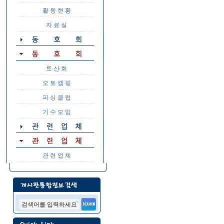
활 동 현 황
자 료 실
토 산 회
오 토 캠 핑
피 싱 클 럽
기 수 모 임
관 련 업 체