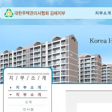
소 개
인 사 말