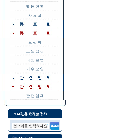
활 동 현 황
자 료 실
토 산 회
오 토 캠 핑
피 싱 클 럽
기 수 모 임
관 련 업 체