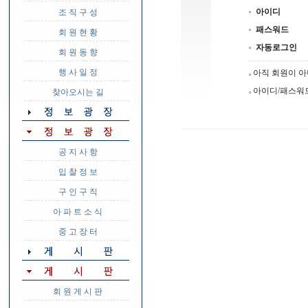
아이디
조 직 구 성
패스워드
회 원 현 황
자동로그인
회 원 동 향
행 사 일 정
아직 회원이 
아이디/패스워
찾아오시는 길
공 지 사 항
입 찰 정 보
구 인 구 직
아 파 트 소 식
중 고 장 터
회 원 게 시 판