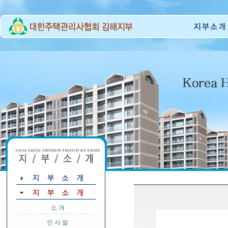
소 개
인 사 말