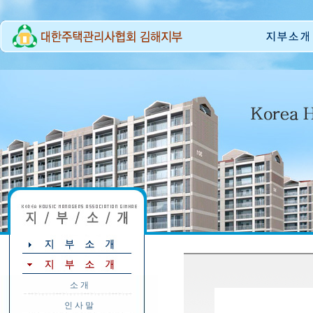
소 개
인 사 말