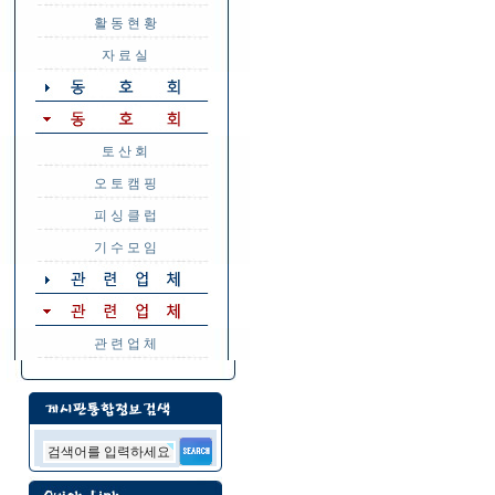
활 동 현 황
자 료 실
토 산 회
오 토 캠 핑
피 싱 클 럽
기 수 모 임
관 련 업 체