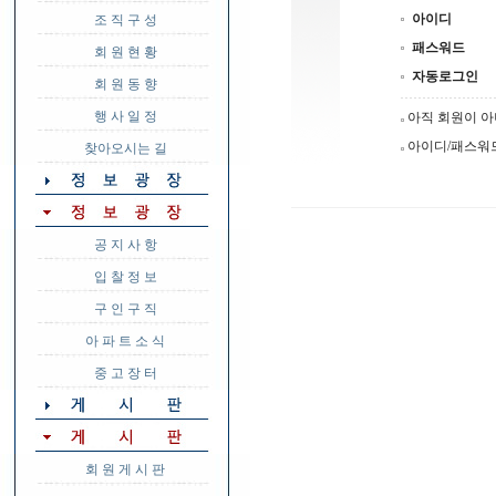
아이디
조 직 구 성
패스워드
회 원 현 황
자동로그인
회 원 동 향
행 사 일 정
아직 회원이 
아이디/패스워
찾아오시는 길
공 지 사 항
입 찰 정 보
구 인 구 직
아 파 트 소 식
중 고 장 터
회 원 게 시 판