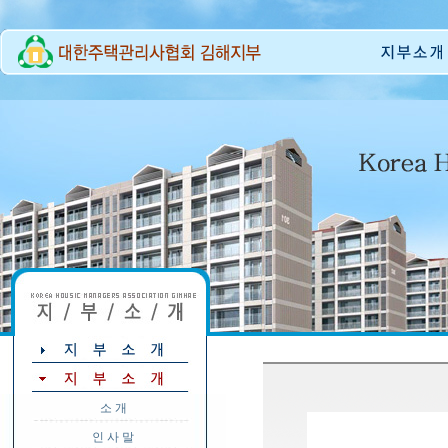
소 개
인 사 말