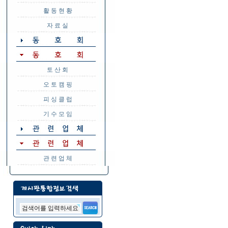
활 동 현 황
자 료 실
토 산 회
오 토 캠 핑
피 싱 클 럽
기 수 모 임
관 련 업 체