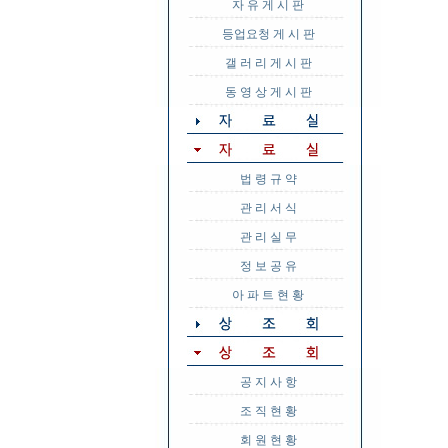
자 유 게 시 판
등업요청 게 시 판
갤 러 리 게 시 판
동 영 상 게 시 판
법 령 규 약
관 리 서 식
관 리 실 무
정 보 공 유
아 파 트 현 황
공 지 사 항
조 직 현 황
회 원 현 황