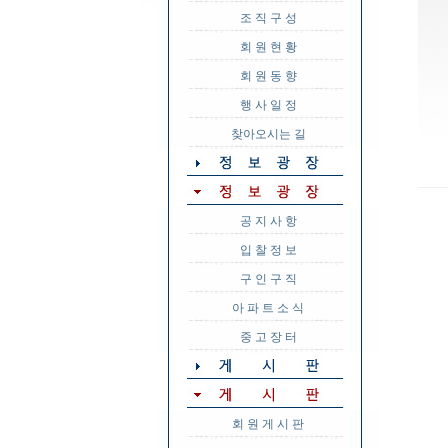
조 직 구 성
회 원 현 황
회 원 동 향
행 사 일 정
찾아오시는 길
공 지 사 항
입 찰 정 보
구 인 구 직
아 파 트 소 식
중 고 장 터
회 원 게 시 판