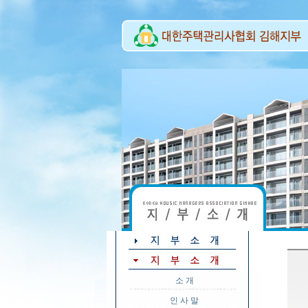
소 개
인 사 말