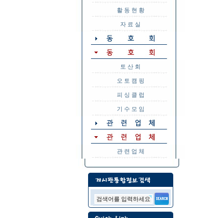
활 동 현 황
자 료 실
토 산 회
오 토 캠 핑
피 싱 클 럽
기 수 모 임
관 련 업 체