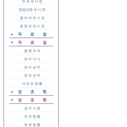
자 유 게 시 판
등업요청 게 시 판
갤 러 리 게 시 판
동 영 상 게 시 판
법 령 규 약
관 리 서 식
관 리 실 무
정 보 공 유
아 파 트 현 황
공 지 사 항
조 직 현 황
회 원 현 황