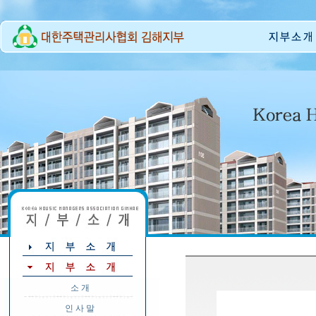
소 개
인 사 말