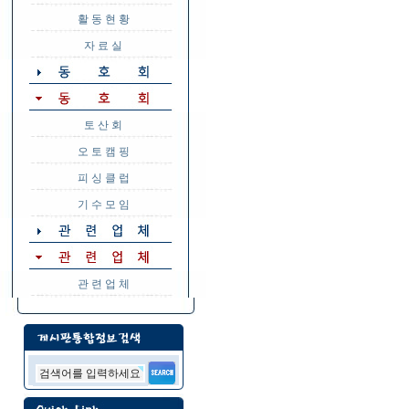
활 동 현 황
자 료 실
토 산 회
오 토 캠 핑
피 싱 클 럽
기 수 모 임
관 련 업 체