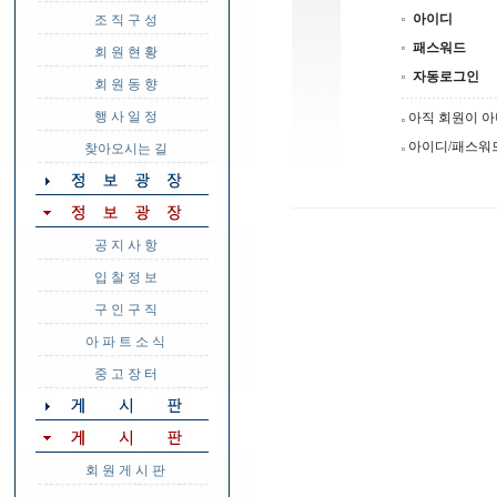
아이디
조 직 구 성
패스워드
회 원 현 황
자동로그인
회 원 동 향
행 사 일 정
아직 회원이 
아이디/패스워
찾아오시는 길
공 지 사 항
입 찰 정 보
구 인 구 직
아 파 트 소 식
중 고 장 터
회 원 게 시 판