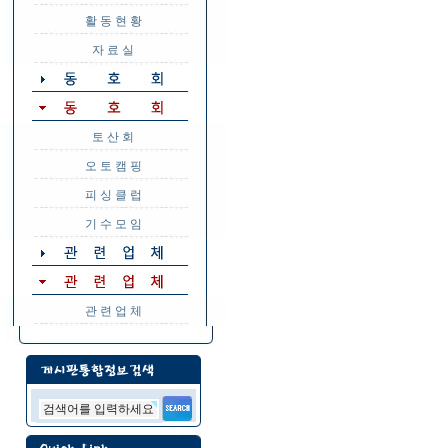
활 동 현 황
자 료 실
토 산 회
오 토 캠 핑
피 싱 클 럽
기 수 모 임
관 련 업 체