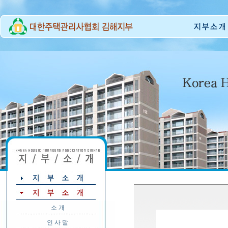
소 개
인 사 말