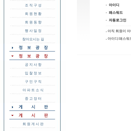
아이디
조 직 구 성
패스워드
회 원 현 황
자동로그인
회 원 동 향
행 사 일 정
아직 회원이 
아이디/패스워
찾아오시는 길
공 지 사 항
입 찰 정 보
구 인 구 직
아 파 트 소 식
중 고 장 터
회 원 게 시 판