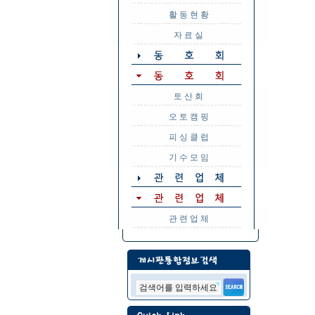
활 동 현 황
자 료 실
토 산 회
오 토 캠 핑
피 싱 클 럽
기 수 모 임
관 련 업 체