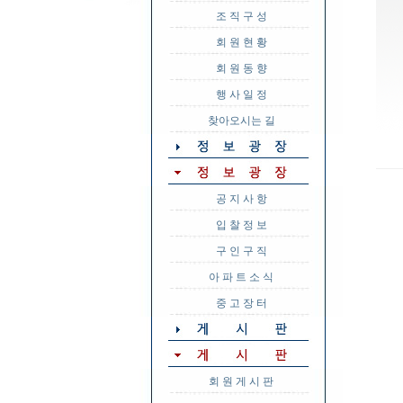
조 직 구 성
회 원 현 황
회 원 동 향
행 사 일 정
찾아오시는 길
공 지 사 항
입 찰 정 보
구 인 구 직
아 파 트 소 식
중 고 장 터
회 원 게 시 판