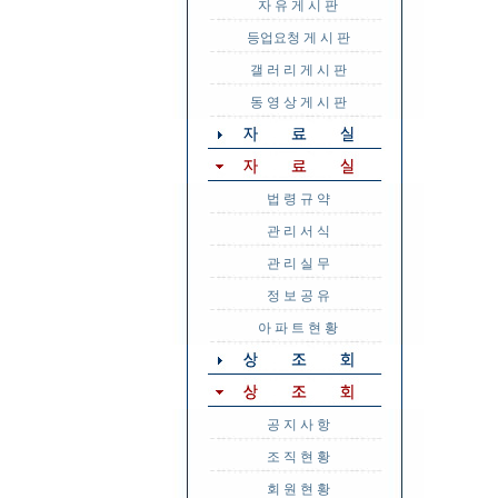
자 유 게 시 판
등업요청 게 시 판
갤 러 리 게 시 판
동 영 상 게 시 판
법 령 규 약
관 리 서 식
관 리 실 무
정 보 공 유
아 파 트 현 황
공 지 사 항
조 직 현 황
회 원 현 황