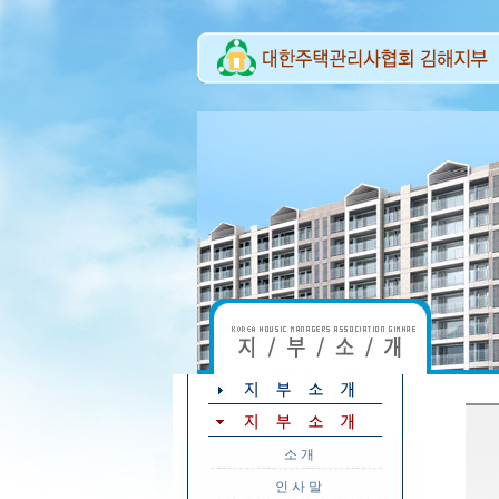
소 개
인 사 말