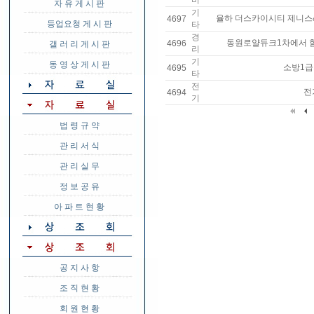
비
자 유 게 시 판
기
율하 더스카이시티 제니스
4697
등업요청 게 시 판
타
경
동원로얄듀크1차에서 
4696
갤 러 리 게 시 판
리
기
동 영 상 게 시 판
소방1급
4695
타
전
전
4694
기
법 령 규 약
관 리 서 식
관 리 실 무
정 보 공 유
아 파 트 현 황
공 지 사 항
조 직 현 황
회 원 현 황