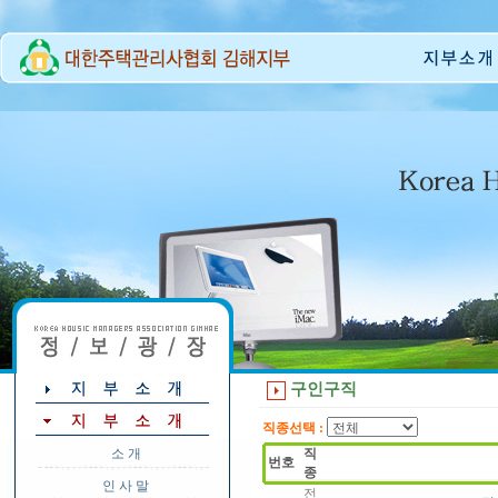
구인구직
직종선택 :
소 개
직
번호
종
인 사 말
전