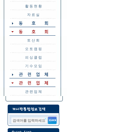
활 동 현 황
자 료 실
토 산 회
오 토 캠 핑
피 싱 클 럽
기 수 모 임
관 련 업 체