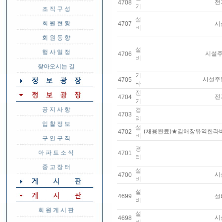
전
4708
기
조 직 구 성
설
회 원 현 황
4707
시
비
회 원 동 향
설
행 사 일 정
시설주
4706
비
찾아오시는 길
기
시설주
4705
타
전
전
4704
기
공 지 사 항
경
4703
리
입 찰 정 보
설
(채용완료)★김해장유역한라
4702
비
구 인 구 직
경
아 파 트 소 식
4701
리
중 고 장 터
설
시
4700
비
설
4699
설
비
회 원 게 시 판
설
시
4698