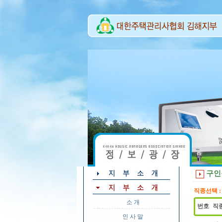
구인
직종선택 :
소 개
번호
직
인 사 말