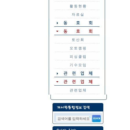
활 동 현 황
자 료 실
토 산 회
오 토 캠 핑
피 싱 클 럽
기 수 모 임
관 련 업 체