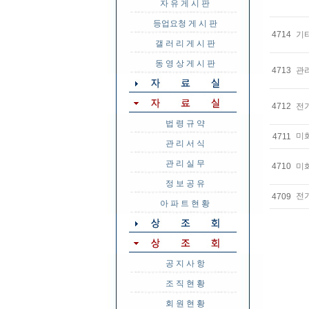
자 유 게 시 판
등업요청 게 시 판
4714
기
갤 러 리 게 시 판
동 영 상 게 시 판
4713
관
4712
전
법 령 규 약
미
4711
관 리 서 식
관 리 실 무
4710
미
정 보 공 유
전
4709
아 파 트 현 황
공 지 사 항
조 직 현 황
회 원 현 황