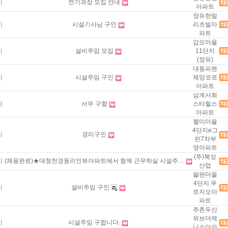
기
전기과장 모집 안내
아파트
장유한림
비
시설기사님 구인
리츠빌아
파트
갑오마을
비
설비주임 모집
11단지
(장유)
대동피렌
비
시설주임 구인
체앙코르
아파트
삼계서희
타
서무 구함
스타힐스
아파트
젤미마을
4단지e그
리
경리구인
린7차부
영아파트
(주)북성
비
(채용완료)★대청천경동리인뷰아파트에서 함께 근무하실 시설주…
산업
팔판마을
4단지 푸
비
설비주임 구인
르지오아
파트
주촌두산
위브더제
비
시설주임 구합니다.
니스아파