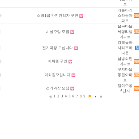
트
캐슬아리
타
소방1급 안전관리자 구인
스타궁아
파트
율곡마을
리
시설주임 모집
세영리첼
아파트
김해율하
기
전기과장 모십니다
시티프라
디움
삼방화인
화
미화원 구인
아파트
구지마을
화
미화원모십니다
동원아파
트
젤미주공
기
전기과장 모집
6단지
1
2
3
4
5
6
7
8
9
10