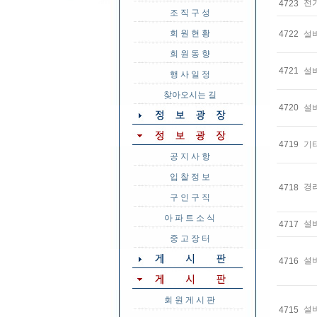
전
4723
조 직 구 성
회 원 현 황
4722
설
회 원 동 향
4721
설
행 사 일 정
찾아오시는 길
4720
설
4719
기
공 지 사 항
입 찰 정 보
경
4718
구 인 구 직
아 파 트 소 식
설
4717
중 고 장 터
설
4716
회 원 게 시 판
설
4715