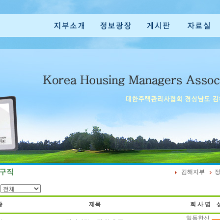
구직
김해지부
종
제목
회 사 명
일동한신