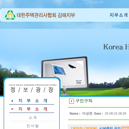
구인구직
아성련
Name :
Date :
25-08-22 08:28
소 개
인 사 말
[계약직-1명채용]
시설주임 구인