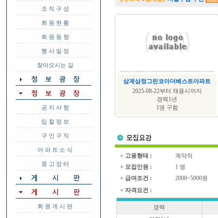
조 직 구 성
회 원 현 황
회 원 동 향
행 사 일 정
찾아오시는 길
삼계삼정그린코아더베스트아파트
2025-08-22부터 채용시까지
경력1년
공 지 사 항
1명 구함
입 찰 정 보
구 인 구 직
아 파 트 소 식
고용형태 :
계약직
중 고 장 터
모집인원 :
1 명
급여조건 :
2000~5000원
자격요건 :
회 원 게 시 판
경력