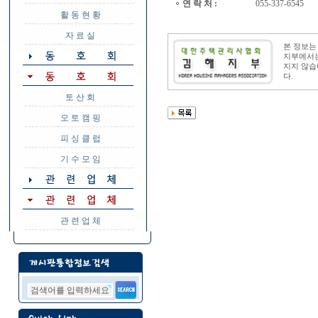
연 락 처 :
055-337-6545
활 동 현 황
자 료 실
본 정보
지부에서는
지지 않습
다.
토 산 회
오 토 캠 핑
피 싱 클 럽
기 수 모 임
관 련 업 체