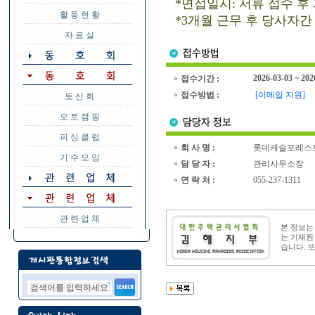
*면접일시: 서류 접수 후
활 동 현 황
*3개월 근무 후 당사자
자 료 실
2026-03-03 ~ 202
접수기간 :
접수방법 :
[이메일 지원]
토 산 회
오 토 캠 핑
피 싱 클 럽
회 사 명 :
롯데캐슬포레스트
기 수 모 임
담 당 자 :
관리사무소장
연 락 처 :
055-237-1311
관 련 업 체
본 정보
는 기재된
습니다. 