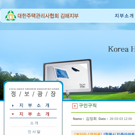
구인구직
김정희
Name :
Date :
26-03-03 12:00
소 개
인 사 말
[계약직-1명채용]
[창원시 입주아파트 