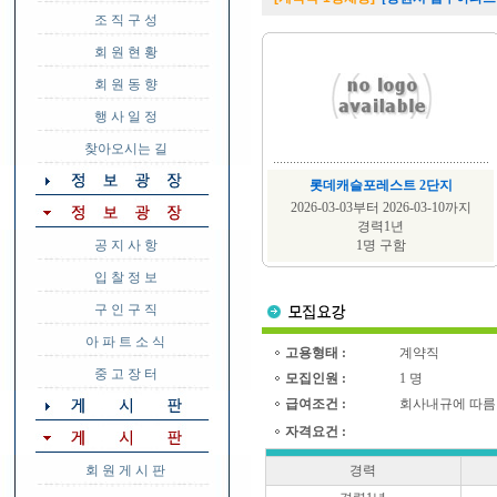
조 직 구 성
회 원 현 황
회 원 동 향
행 사 일 정
찾아오시는 길
롯데캐슬포레스트 2단지
2026-03-03부터 2026-03-10까지
경력1년
공 지 사 항
1명 구함
입 찰 정 보
구 인 구 직
아 파 트 소 식
고용형태 :
계약직
중 고 장 터
모집인원 :
1 명
급여조건 :
회사내규에 따름
자격요건 :
회 원 게 시 판
경력