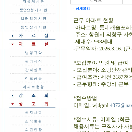
경력1년
자 유 게 시 판
상세요강
등업요청 게 시 판
갤 러 리 게 시 판
근무 아파트 현황
-아파트명: 롯데캐슬포레
동 영 상 게 시 판
-주소: 창원시 의창구 사화
-세대수: 998세대
-근무일자: 2026.3.16.
법 령 규 약
관 리 서 식
*모집분야 인원 및 급여
- 모집분야: 소방안전관
관 리 실 무
- 급여조건: 세전 3187천
정 보 공 유
- 근무형태: 주당비 근무
아 파 트 현 황
*접수방법
이메일: wjdgml
4372@nav
공 지 사 항
*접수서류: 이메일 (최근 
조 직 현 황
채용서류는 구직자가 자
회 원 현 황