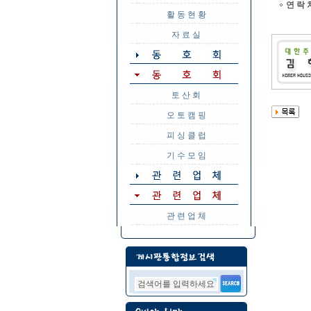
연 락 
활 동 현 황
자 료 실
토 산 회
오 토 캠 핑
피 싱 클 럽
기 수 모 임
관 련 업 체