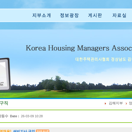
구직
김해지부
박동수
Date :
26-03-09 10:28
-명채용]
설비기사 구인