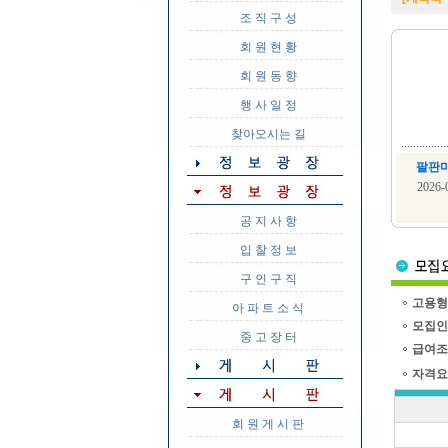
조 직 구 성
회 원 현 황
회 원 동 향
행 사 일 정
찾아오시는 길
팔판
2026
공 지 사 항
입 찰 정 보
구 인 구 직
고용형
아 파 트 소 식
모집인
중 고 장 터
급여조
자격요
회 원 게 시 판