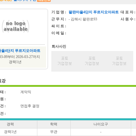
기 업 명 :
팔판마을4단지 푸르지오아파트
대 표 자 :
근 무 지 :
- 김해시 팔판로93
사 원 수 :
싸 이 트 :
이 메 일 :
회사사진
마을4단지 푸르지오아파트
-03-09부터 2026-03-27까지
경력1년
태 :
계약직
원 :
건 :
면접후 결정
건 :
경력
학력
나이요구
경력1년
무관
-