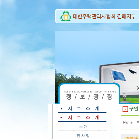
구인
Name :
소 개
인 사 말
[계약직