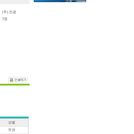
(주) 진광
5명
성별
무관