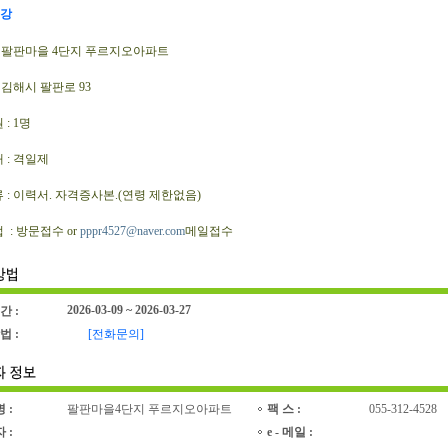
강
: 팔판마을 4단지 푸르지오아파트
 김해시 팔판로 93
: 1명
 : 격일제
 : 이력서. 자격증사본.(연령 제한없음)
: 방문접수 or
pppr4527@naver.com
메일접수
2026-03-09 ~ 2026-03-27
간 :
법 :
[전화문의]
명 :
팔판마을4단지 푸르지오아파트
팩 스 :
055-312-4528
자 :
e - 메일 :