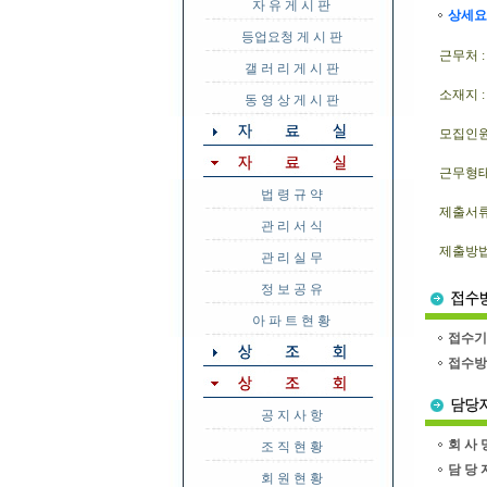
자 유 게 시 판
상세요
등업요청 게 시 판
근무처 
갤 러 리 게 시 판
소재지 :
동 영 상 게 시 판
모집인원 
근무형태
법 령 규 약
제출서류
관 리 서 식
제출방법 
관 리 실 무
정 보 공 유
아 파 트 현 황
접수기
접수방
공 지 사 항
회 사 
조 직 현 황
담 당 
회 원 현 황