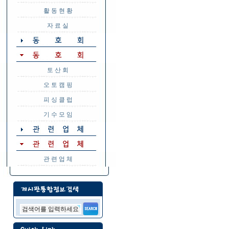
활 동 현 황
자 료 실
토 산 회
오 토 캠 핑
피 싱 클 럽
기 수 모 임
관 련 업 체