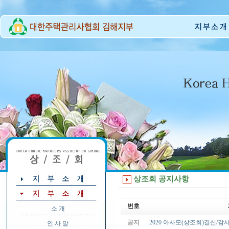
상조회 공지사항
번호
소 개
공지
2020 아사모(상조회)결산/
인 사 말