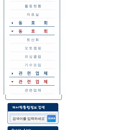
활 동 현 황
자 료 실
토 산 회
오 토 캠 핑
피 싱 클 럽
기 수 모 임
관 련 업 체