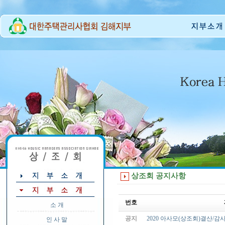
상조회 공지사항
번호
소 개
공지
2020 아사모(상조회)결산/
인 사 말