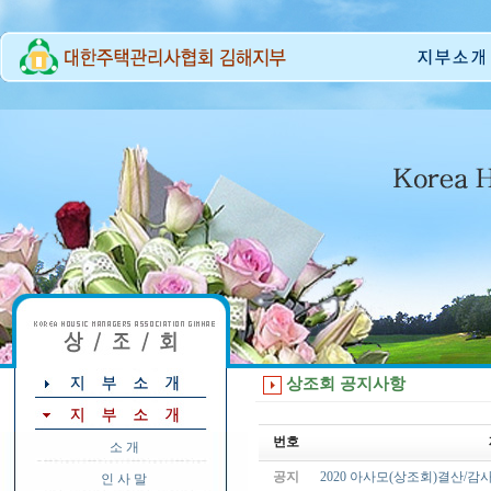
상조회 공지사항
번호
소 개
공지
2020 아사모(상조회)결산/
인 사 말