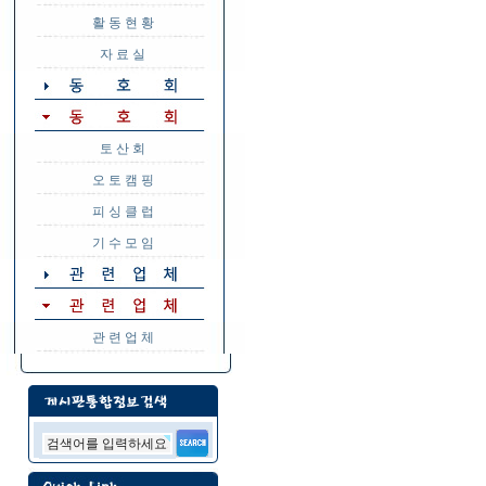
활 동 현 황
자 료 실
토 산 회
오 토 캠 핑
피 싱 클 럽
기 수 모 임
관 련 업 체