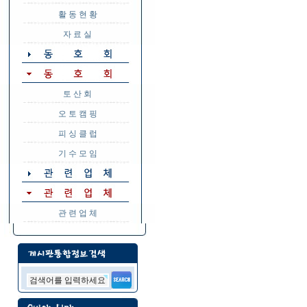
활 동 현 황
자 료 실
토 산 회
오 토 캠 핑
피 싱 클 럽
기 수 모 임
관 련 업 체