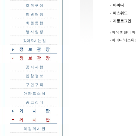
아이디
조 직 구 성
패스워드
회 원 현 황
자동로그인
회 원 동 향
행 사 일 정
아직 회원이 
아이디/패스워
찾아오시는 길
공 지 사 항
입 찰 정 보
구 인 구 직
아 파 트 소 식
중 고 장 터
회 원 게 시 판