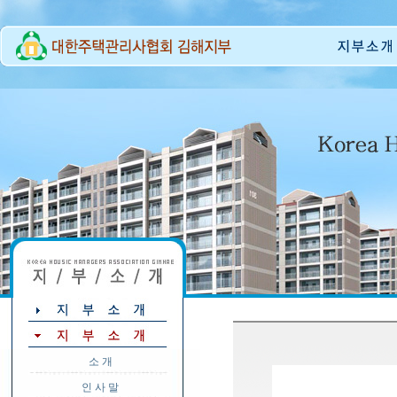
소 개
인 사 말