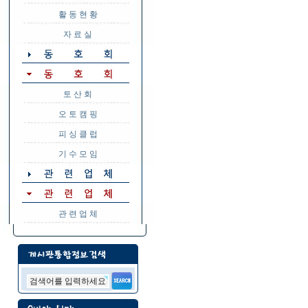
활 동 현 황
자 료 실
토 산 회
오 토 캠 핑
피 싱 클 럽
기 수 모 임
관 련 업 체