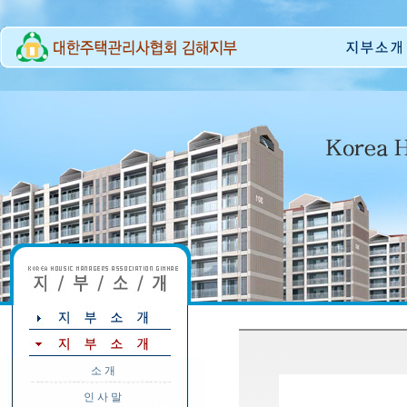
소 개
인 사 말