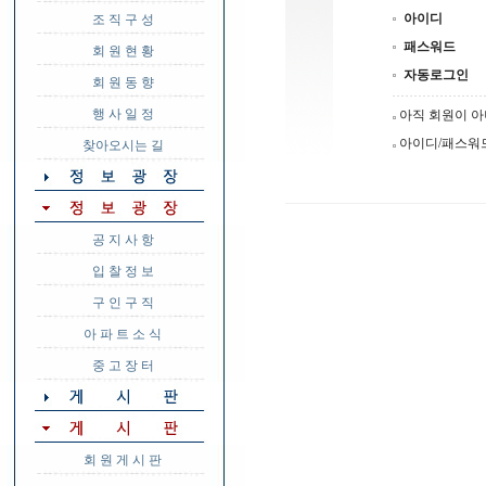
아이디
조 직 구 성
패스워드
회 원 현 황
자동로그인
회 원 동 향
행 사 일 정
아직 회원이 
아이디/패스워
찾아오시는 길
공 지 사 항
입 찰 정 보
구 인 구 직
아 파 트 소 식
중 고 장 터
회 원 게 시 판