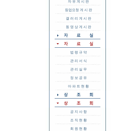
자 유 게 시 판
등업요청 게 시 판
갤 러 리 게 시 판
동 영 상 게 시 판
법 령 규 약
관 리 서 식
관 리 실 무
정 보 공 유
아 파 트 현 황
공 지 사 항
조 직 현 황
회 원 현 황