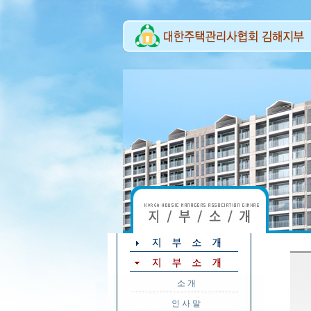
소 개
인 사 말