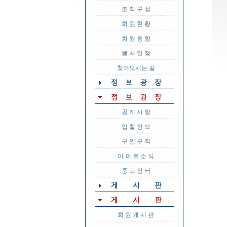
조 직 구 성
회 원 현 황
회 원 동 향
행 사 일 정
찾아오시는 길
공 지 사 항
입 찰 정 보
구 인 구 직
아 파 트 소 식
중 고 장 터
회 원 게 시 판