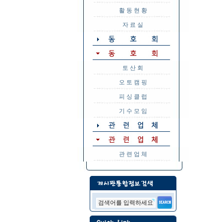
활 동 현 황
자 료 실
토 산 회
오 토 캠 핑
피 싱 클 럽
기 수 모 임
관 련 업 체