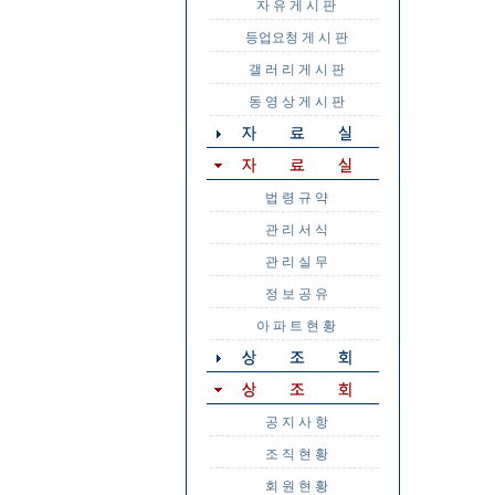
자 유 게 시 판
등업요청 게 시 판
갤 러 리 게 시 판
동 영 상 게 시 판
법 령 규 약
관 리 서 식
관 리 실 무
정 보 공 유
아 파 트 현 황
공 지 사 항
조 직 현 황
회 원 현 황