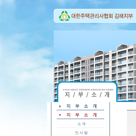
소 개
인 사 말