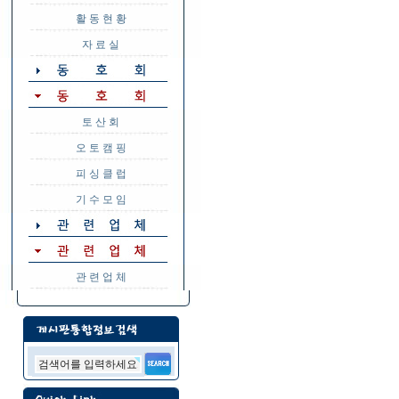
활 동 현 황
자 료 실
토 산 회
오 토 캠 핑
피 싱 클 럽
기 수 모 임
관 련 업 체