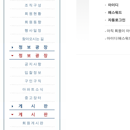
아이디
조 직 구 성
패스워드
회 원 현 황
자동로그인
회 원 동 향
행 사 일 정
아직 회원이 
아이디/패스워
찾아오시는 길
공 지 사 항
입 찰 정 보
구 인 구 직
아 파 트 소 식
중 고 장 터
회 원 게 시 판