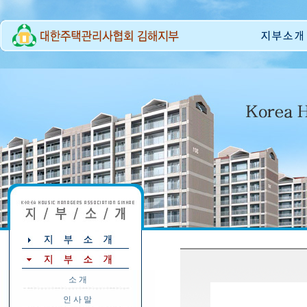
소 개
인 사 말