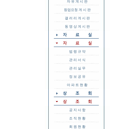
자 유 게 시 판
등업요청 게 시 판
갤 러 리 게 시 판
동 영 상 게 시 판
법 령 규 약
관 리 서 식
관 리 실 무
정 보 공 유
아 파 트 현 황
공 지 사 항
조 직 현 황
회 원 현 황