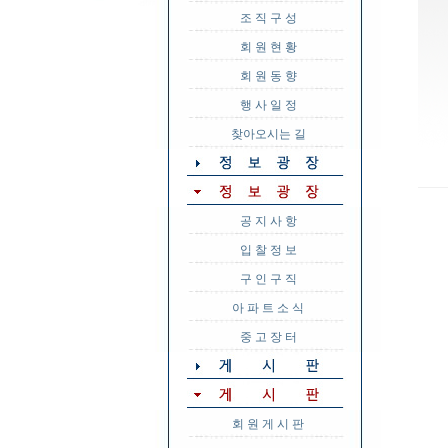
조 직 구 성
회 원 현 황
회 원 동 향
행 사 일 정
찾아오시는 길
공 지 사 항
입 찰 정 보
구 인 구 직
아 파 트 소 식
중 고 장 터
회 원 게 시 판