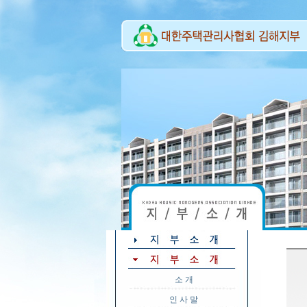
소 개
인 사 말