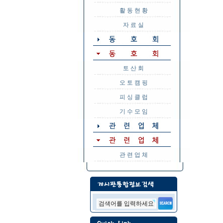
활 동 현 황
자 료 실
토 산 회
오 토 캠 핑
피 싱 클 럽
기 수 모 임
관 련 업 체