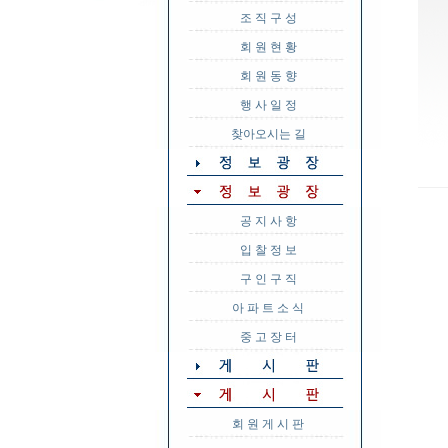
조 직 구 성
회 원 현 황
회 원 동 향
행 사 일 정
찾아오시는 길
공 지 사 항
입 찰 정 보
구 인 구 직
아 파 트 소 식
중 고 장 터
회 원 게 시 판