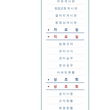
자 유 게 시 판
등업요청 게 시 판
갤 러 리 게 시 판
동 영 상 게 시 판
법 령 규 약
관 리 서 식
관 리 실 무
정 보 공 유
아 파 트 현 황
공 지 사 항
조 직 현 황
회 원 현 황