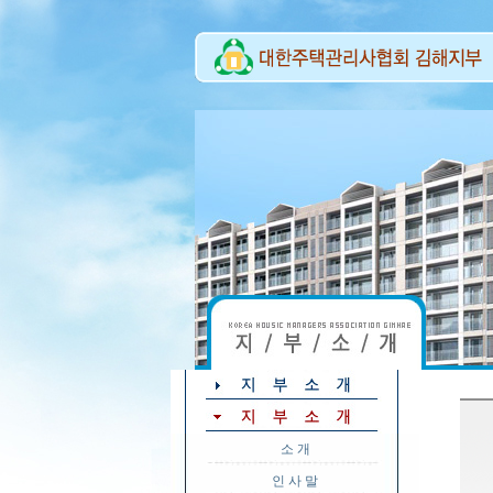
소 개
인 사 말