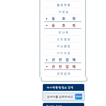
활 동 현 황
자 료 실
토 산 회
오 토 캠 핑
피 싱 클 럽
기 수 모 임
관 련 업 체