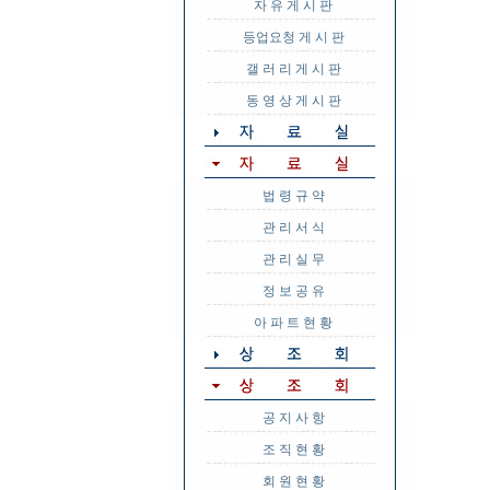
자 유 게 시 판
등업요청 게 시 판
갤 러 리 게 시 판
동 영 상 게 시 판
법 령 규 약
관 리 서 식
관 리 실 무
정 보 공 유
아 파 트 현 황
공 지 사 항
조 직 현 황
회 원 현 황