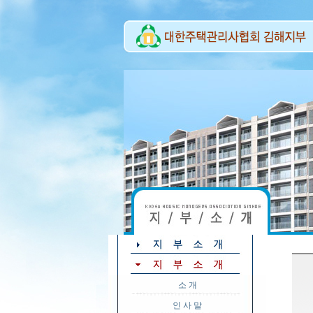
소 개
인 사 말