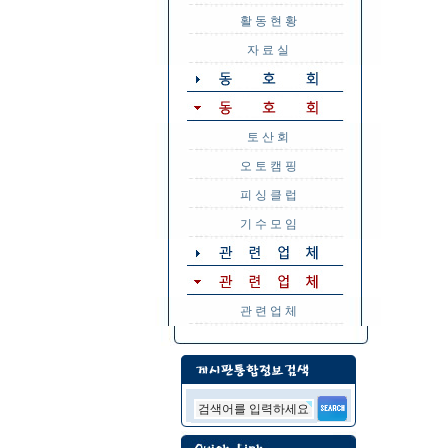
활 동 현 황
자 료 실
토 산 회
오 토 캠 핑
피 싱 클 럽
기 수 모 임
관 련 업 체