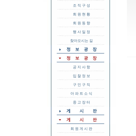
조 직 구 성
회 원 현 황
회 원 동 향
행 사 일 정
찾아오시는 길
공 지 사 항
입 찰 정 보
구 인 구 직
아 파 트 소 식
중 고 장 터
회 원 게 시 판