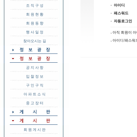
아이디
조 직 구 성
패스워드
회 원 현 황
자동로그인
회 원 동 향
행 사 일 정
아직 회원이 
아이디/패스워
찾아오시는 길
공 지 사 항
입 찰 정 보
구 인 구 직
아 파 트 소 식
중 고 장 터
회 원 게 시 판