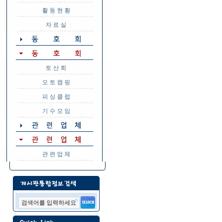
활 동 현 황
자 료 실
토 산 회
오 토 캠 핑
피 싱 클 럽
기 수 모 임
관 련 업 체