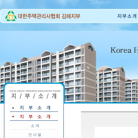
소 개
인 사 말