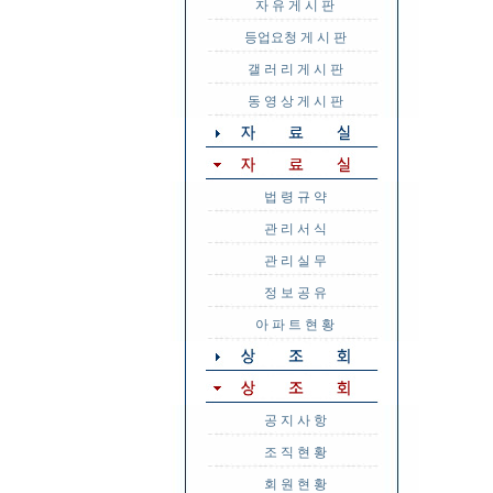
자 유 게 시 판
등업요청 게 시 판
갤 러 리 게 시 판
동 영 상 게 시 판
법 령 규 약
관 리 서 식
관 리 실 무
정 보 공 유
아 파 트 현 황
공 지 사 항
조 직 현 황
회 원 현 황