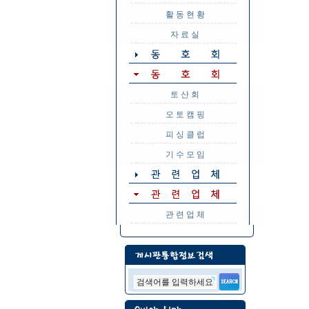
활 동 현 황
자 료 실
토 산 회
오 토 캠 핑
피 싱 클 럽
기 수 모 임
관 련 업 체