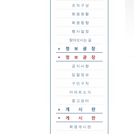
조 직 구 성
회 원 현 황
회 원 동 향
행 사 일 정
찾아오시는 길
공 지 사 항
입 찰 정 보
구 인 구 직
아 파 트 소 식
중 고 장 터
회 원 게 시 판