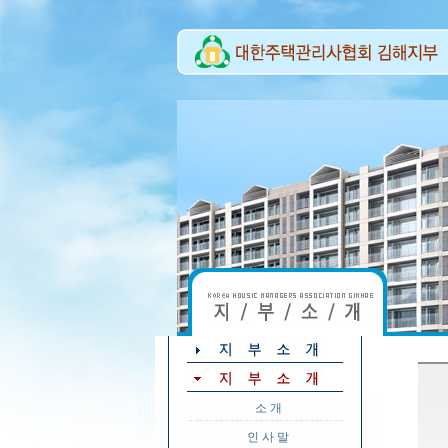
소 개
인 사 말