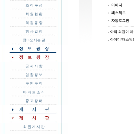
아이디
조 직 구 성
패스워드
회 원 현 황
자동로그인
회 원 동 향
행 사 일 정
아직 회원이 
아이디/패스워
찾아오시는 길
공 지 사 항
입 찰 정 보
구 인 구 직
아 파 트 소 식
중 고 장 터
회 원 게 시 판