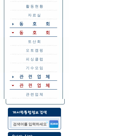
활 동 현 황
자 료 실
토 산 회
오 토 캠 핑
피 싱 클 럽
기 수 모 임
관 련 업 체