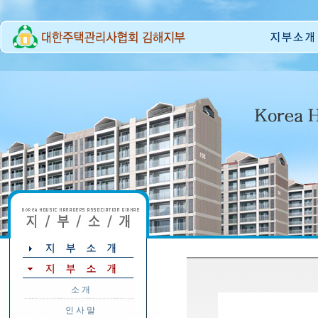
소 개
인 사 말