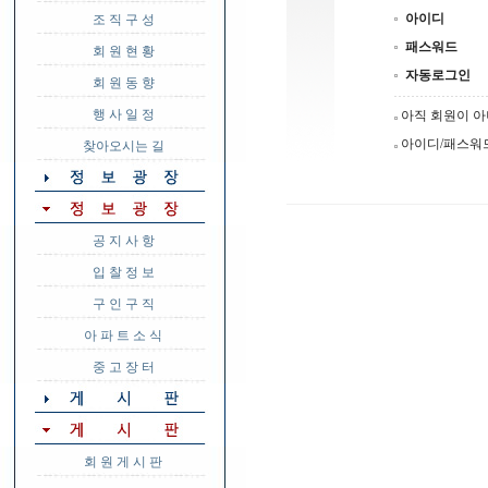
아이디
조 직 구 성
패스워드
회 원 현 황
자동로그인
회 원 동 향
행 사 일 정
아직 회원이 
아이디/패스워
찾아오시는 길
공 지 사 항
입 찰 정 보
구 인 구 직
아 파 트 소 식
중 고 장 터
회 원 게 시 판