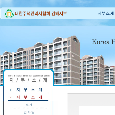
소 개
인 사 말