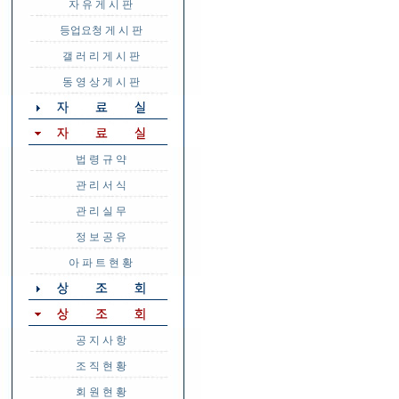
자 유 게 시 판
등업요청 게 시 판
갤 러 리 게 시 판
동 영 상 게 시 판
법 령 규 약
관 리 서 식
관 리 실 무
정 보 공 유
아 파 트 현 황
공 지 사 항
조 직 현 황
회 원 현 황