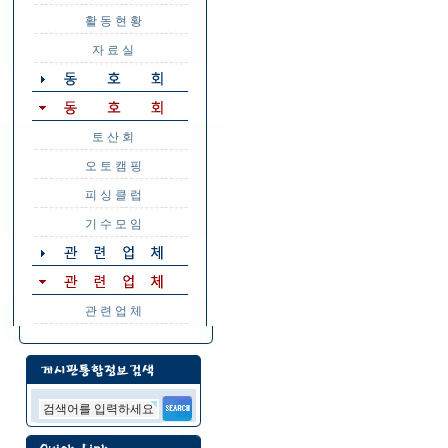
활 동 현 황
자 료 실
토 산 회
오 토 캠 핑
피 싱 클 럽
기 수 모 임
관 련 업 체