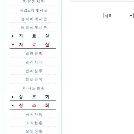
자 유 게 시 판
등업요청 게 시 판
갤 러 리 게 시 판
동 영 상 게 시 판
법 령 규 약
관 리 서 식
관 리 실 무
정 보 공 유
아 파 트 현 황
공 지 사 항
조 직 현 황
회 원 현 황