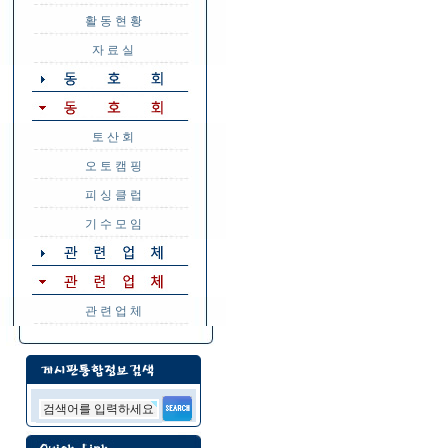
활 동 현 황
자 료 실
토 산 회
오 토 캠 핑
피 싱 클 럽
기 수 모 임
관 련 업 체