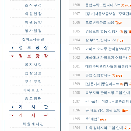
1608
등업부탁드립니다!^^*
조 직 구 성
(1)
회 원 현 황
1607
[정보]서울보증보험, ‘주택관
회 원 동 향
1606
도로변아파트 소음
행 사 일 정
1605
경남도회 합동 산행기
(2)
찾아오시는 길
1604
잘 부탁드립니다..^^
1603
아파트 소나무 관리정보(대구
1602
세상에서 가장쓰기 어려운?
공 지 사 항
1601
대한주택관리사협회 협회장 
입 찰 정 보
1600
등업 신청합니다
(3)
구 인 구 직
1599
[신문기사]동일아파트
(6)
아 파 트 소 식
1598
북부지역 관리소장 모임 안내
중 고 장 터
1597
= 나폴리 . 미조 .. = 오관회의
1596
동 대표 경선 참관 요망
1595
축"개업"
회 원 게 시 판
1594
11회 김해지역 모임 안내