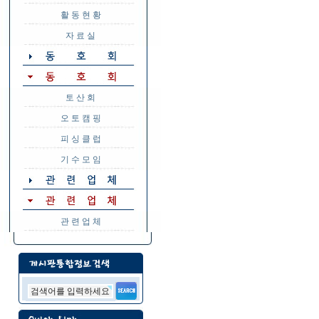
활 동 현 황
자 료 실
토 산 회
오 토 캠 핑
피 싱 클 럽
기 수 모 임
관 련 업 체