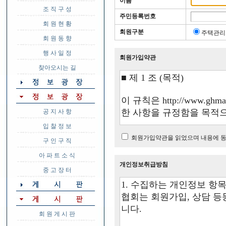
이름
조 직 구 성
주민등록번호
회 원 현 황
회원구분
주택관
회 원 동 향
행 사 일 정
회원가입약관
찾아오시는 길
공 지 사 항
입 찰 정 보
회원가입약관을 읽었으며 내용에 동
구 인 구 직
아 파 트 소 식
개인정보취급방침
중 고 장 터
회 원 게 시 판