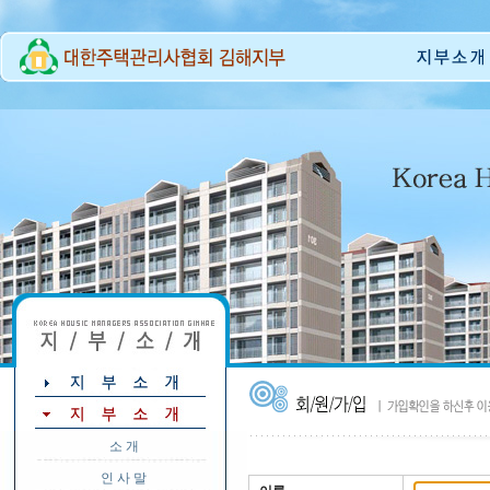
소 개
인 사 말