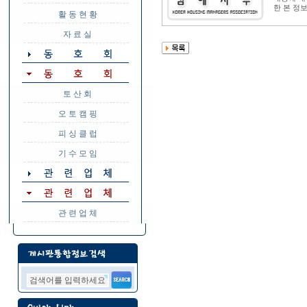
한 본 정
활 동 현 황
자 료 실
토 산 회
오 토 캠 핑
피 싱 클 럽
기 수 모 임
관 련 업 체