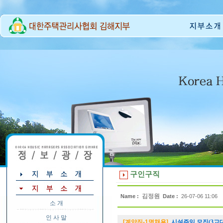
구인구직
김정원
Name :
Date :
26-07-06 11:06
소 개
인 사 말
[계약직-1명채용]
시설주임 모집(3교대