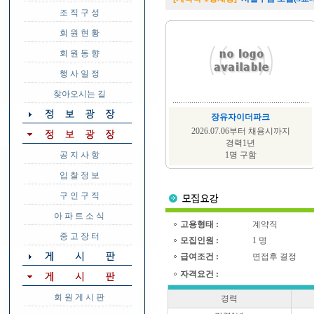
조 직 구 성
회 원 현 황
회 원 동 향
행 사 일 정
찾아오시는 길
장유자이더파크
2026.07.06부터 채용시까지
경력1년
공 지 사 항
1명 구함
입 찰 정 보
구 인 구 직
아 파 트 소 식
고용형태 :
계약직
중 고 장 터
모집인원 :
1 명
급여조건 :
면접후 결정
자격요건 :
회 원 게 시 판
경력