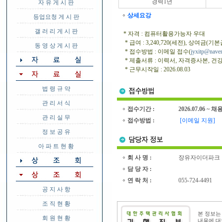
경력1년
자 유 게 시 판
상세요강
등업요청 게 시 판
갤 러 리 게 시 판
* 자격 : 컴퓨터활용가능자 우대
* 급여 : 3,240,720(세전), 상여금(기
동 영 상 게 시 판
* 접수방법 : 이메일 접수(
jyxitp@nave
* 제출서류 : 이력서, 자격증사본,
* 근무시작일 : 2026.08.03
법 령 규 약
관 리 서 식
접수기간 :
2026.07.06 ~ 
관 리 실 무
접수방법 :
[이메일 지원]
정 보 공 유
아 파 트 현 황
회 사 명 :
장유자이더파크
담 당 자 :
연 락 처 :
055-724-4491
공 지 사 항
조 직 현 황
본 정보
회 원 현 황
내용에 대