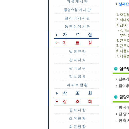
자 유 게 시 판
상세요
등업요청 게 시 판
1. 모
갤 러 리 게 시 판
2. 세대수
3. 급여 
동 영 상 게 시 판
- 상여금
부터 
4. 근무
5. 근무
6. 제
법 령 규 약
7. 제출
관 리 서 식
관 리 실 무
정 보 공 유
접수기
아 파 트 현 황
접수방
회 사 
공 지 사 항
담 당 
조 직 현 황
연 락 
회 원 현 황