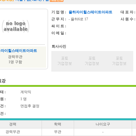
기 업 명 :
율하자이힐스테이트아파트
대 표 자 :
근 무 지 :
- 율하6로 17
사 원 수 :
싸 이 트 :
이 메 일 :
회사사진
하자이힐스테이트아파트
경력무관
1명 구함
태 :
계약직
원 :
1 명
건 :
면접후 결정
건 :
경력
학력
나이요구
경력무관
무관
-