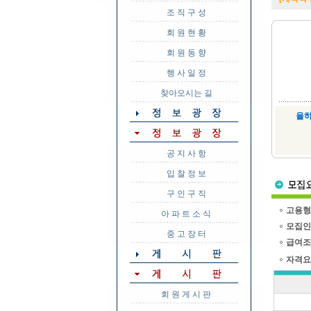
조 직 구 성
회 원 현 황
회 원 동 향
행 사 일 정
찾아오시는 길
율
공 지 사 항
입 찰 정 보
구 인 구 직
고용형
아 파 트 소 식
모집인
중 고 장 터
급여조
자격요
회 원 게 시 판