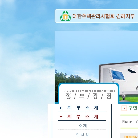
구인
Name :
소 개
인 사 말
[계약직-