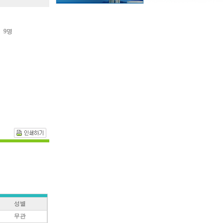
9명
성별
무관