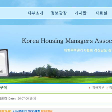
구직
김해지부
강은경
Date :
26-07-06 15:36
1명채용]
시설주임(4교대)구함