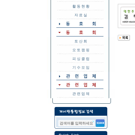
활 동 현 황
자 료 실
토 산 회
오 토 캠 핑
피 싱 클 럽
기 수 모 임
관 련 업 체