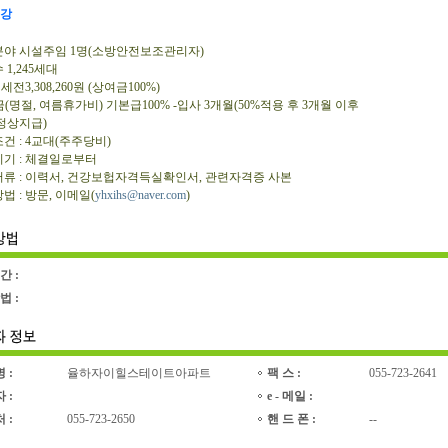
강
집분야 시설주임 1명(소방안전보조관리자)
 1,245세대
: 세전3,308,260원 (상여금100%)
(명절, 여름휴가비) 기본급100% -입사 3개월(50%적용 후 3개월 이후
정상지급)
조건 : 4교대(주주당비)
시기 : 체결일로부터
출서류 : 이력서, 건강보헙자격득실확인서, 관련자격증 사본
방법 : 방문, 이메일(
yhxihs@naver.com
)
간 :
법 :
명 :
율하자이힐스테이트아파트
팩 스 :
055-723-2641
자 :
e - 메일 :
처 :
055-723-2650
핸 드 폰 :
--