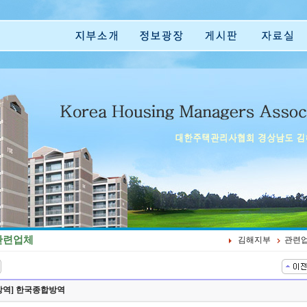
관련업체
김해지부
관련
방역] 한국종합방역