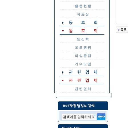
활 동 현 황
자 료 실
토 산 회
오 토 캠 핑
피 싱 클 럽
기 수 모 임
관 련 업 체