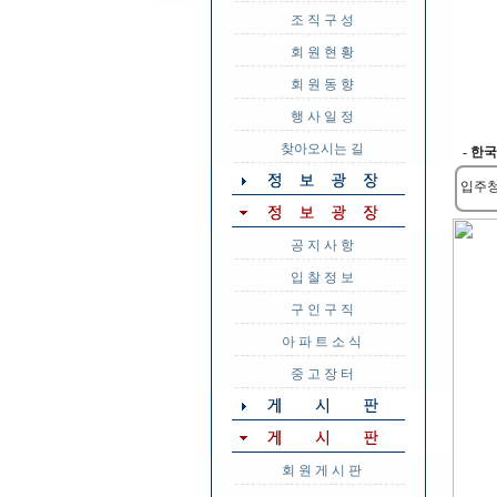
조 직 구 성
회 원 현 황
회 원 동 향
행 사 일 정
찾아오시는 길
- 한국
입주청
공 지 사 항
입 찰 정 보
구 인 구 직
아 파 트 소 식
중 고 장 터
회 원 게 시 판