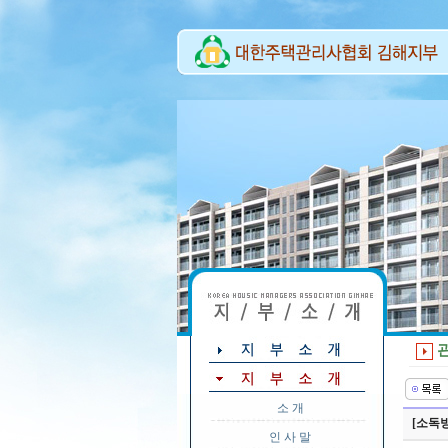
소 개
[소독
인 사 말