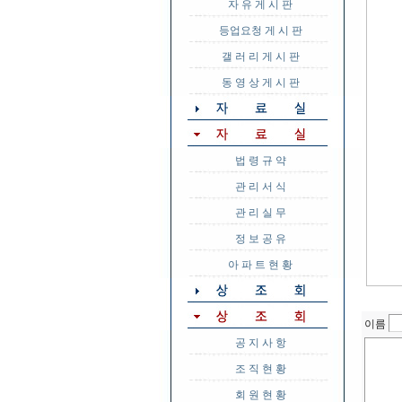
자 유 게 시 판
등업요청 게 시 판
갤 러 리 게 시 판
동 영 상 게 시 판
법 령 규 약
관 리 서 식
관 리 실 무
정 보 공 유
아 파 트 현 황
이름
공 지 사 항
조 직 현 황
회 원 현 황