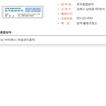
업 체 명
:
한국종합방역
소 재 지
:
김해시 삼방동 692번지
홈페이지
:
055-322-4565
전화번호
:
특 징
:
방역/물탱크청소
종합방역 -
소/ 바닥왁스/ 위생관리용역