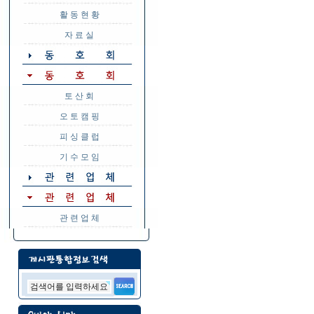
활 동 현 황
자 료 실
토 산 회
오 토 캠 핑
피 싱 클 럽
기 수 모 임
관 련 업 체