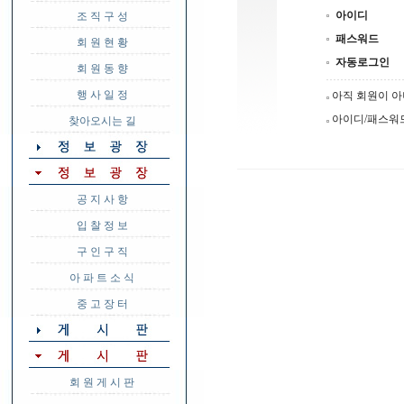
아이디
조 직 구 성
패스워드
회 원 현 황
자동로그인
회 원 동 향
행 사 일 정
아직 회원이 
아이디/패스워
찾아오시는 길
공 지 사 항
입 찰 정 보
구 인 구 직
아 파 트 소 식
중 고 장 터
회 원 게 시 판