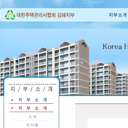
소 개
인 사 말