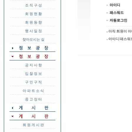
아이디
조 직 구 성
패스워드
회 원 현 황
자동로그인
회 원 동 향
행 사 일 정
아직 회원이 
아이디/패스워
찾아오시는 길
공 지 사 항
입 찰 정 보
구 인 구 직
아 파 트 소 식
중 고 장 터
회 원 게 시 판