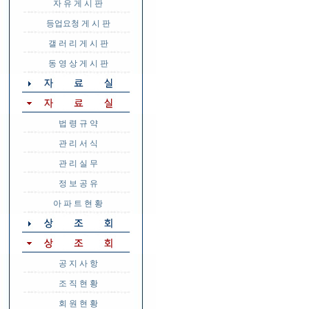
자 유 게 시 판
등업요청 게 시 판
갤 러 리 게 시 판
동 영 상 게 시 판
법 령 규 약
관 리 서 식
관 리 실 무
정 보 공 유
아 파 트 현 황
공 지 사 항
조 직 현 황
회 원 현 황