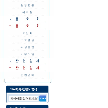
활 동 현 황
자 료 실
토 산 회
오 토 캠 핑
피 싱 클 럽
기 수 모 임
관 련 업 체