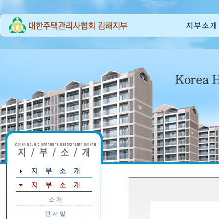
소 개
인 사 말