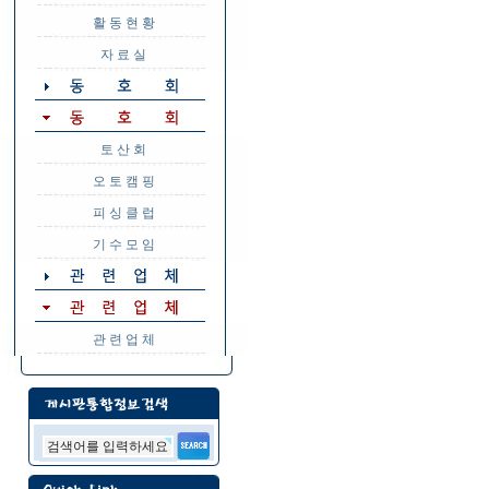
활 동 현 황
자 료 실
토 산 회
오 토 캠 핑
피 싱 클 럽
기 수 모 임
관 련 업 체