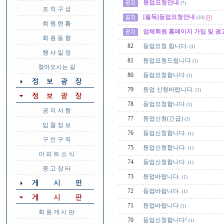
등업요청안내
(7)
조 직 구 성
[필독]등업요청안내
(20)
회 원 현 황
업체회원 홈페이지 가입 및 광
회 원 동 향
82
등업요청 합니다.
(1)
행 사 일 정
81
등업요청드립니다
(1)
찾아오시는 길
80
등업요청합니다
(1)
79
등업 신청바랍니다.
(1)
78
등업요청합니다
(1)
공 지 사 항
77
등업신청(긴급)
(2)
입 찰 정 보
76
등업신청합니다.
(1)
구 인 구 직
75
등업신청합니다.
(1)
아 파 트 소 식
74
등업신청합니다.
(1)
중 고 장 터
73
등업바랍니다.
(1)
72
등업바랍니다.
(1)
71
등업바랍니다
(1)
회 원 게 시 판
70
등업신청합니다!
(1)